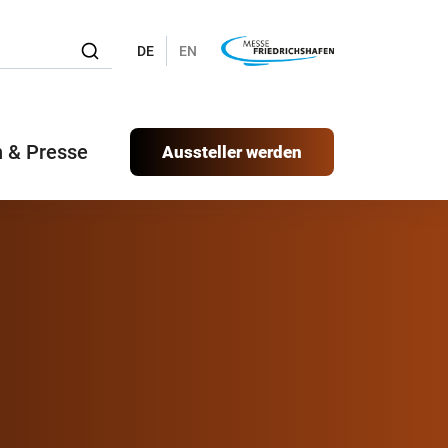
DE
EN
 & Presse
Aussteller werden