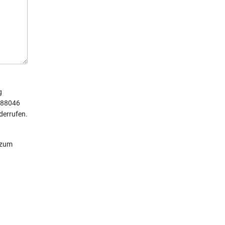
g
 88046
derrufen.
 zum