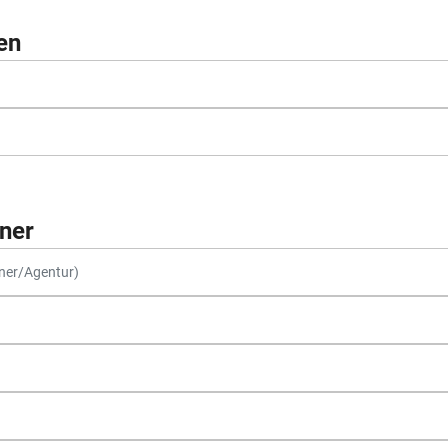
en
ner